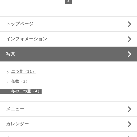
1
トップページ
インフォメーション
写真
二つ菫（11）
仏教（2）
冬の二つ菫（4）
メニュー
カレンダー