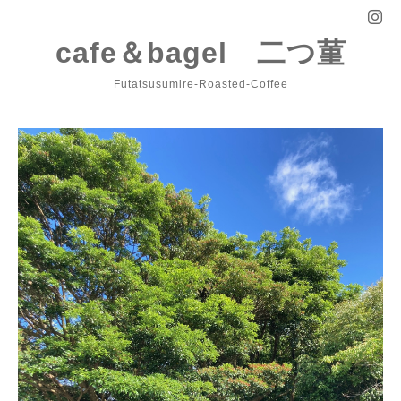
cafe＆bagel 二つ菫
Futatsusumire-Roasted-Coffee