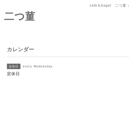
cafe＆bagel 二
l 二つ菫
カレンダー
every Wednesday
定休日
定休日