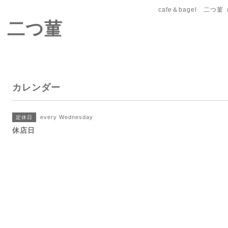
cafe＆bagel 二
l 二つ菫
カレンダー
every Wednesday
定休日
休店日