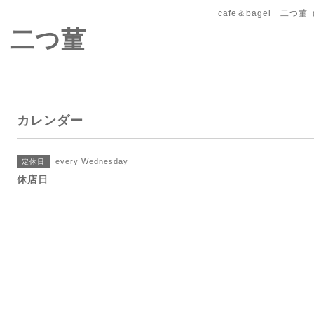
cafe＆bagel 二
l 二つ菫
カレンダー
every Wednesday
定休日
休店日